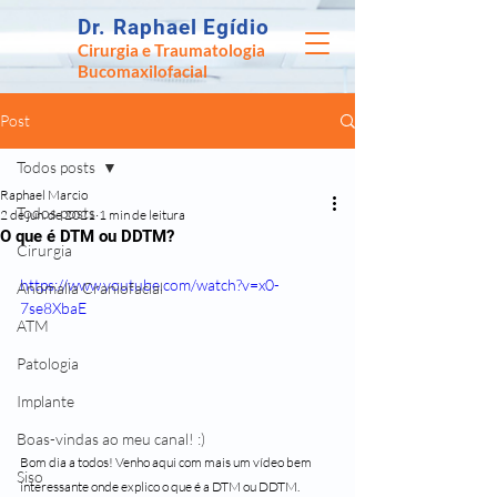
Dr. Raphael Egídio
Cirurgia e Traumatologia
Bucomaxilofacial
Post
Todos posts
Raphael Marcio
Todos posts
2 de jun. de 2021
1 min de leitura
O que é DTM ou DDTM?
Cirurgia
https://www.youtube.com/watch?v=x0-
Anomalia Craniofacial
7se8XbaE
ATM
Patologia
Implante
Boas-vindas ao meu canal! :)
Bom dia a todos! Venho aqui com mais um vídeo bem 
Siso
interessante onde explico o que é a DTM ou DDTM.  