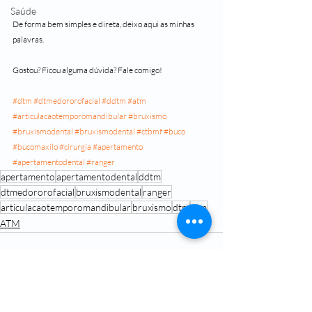
Saúde
De forma bem simples e direta, deixo aqui as minhas 
palavras. 
Gostou? Ficou alguma dúvida? Fale comigo!
#dtm
#dtmedororofacial
#ddtm
#atm
#articulacaotemporomandibular
#bruxismo
#bruxismodental
#bruxismodental
#ctbmf
#buco
#bucomaxilo
#cirurgia
#apertamento
#apertamentodental
#ranger
apertamento
apertamentodental
ddtm
dtmedororofacial
bruxismodental
ranger
articulacaotemporomandibular
bruxismo
dtm
atm
ATM