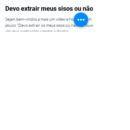
Devo extrair meus sisos ou não!?
Sejam bem-vindos a mais um vídeo e hoje direi um
pouco "Devo extrair os meus sisos ou não?". Trouxe
algumas explicações simples e diretas...
Load video
Raphael Marcio
11 de mai. de 2021
1 min de leitura