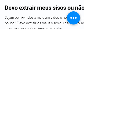
Devo extrair meus sisos ou não!?
Sejam bem-vindos a mais um vídeo e hoje direi um
pouco "Devo extrair os meus sisos ou não?". Trouxe
algumas explicações simples e diretas...
Load video
Raphael Marcio
11 de mai. de 2021
1 min de leitura