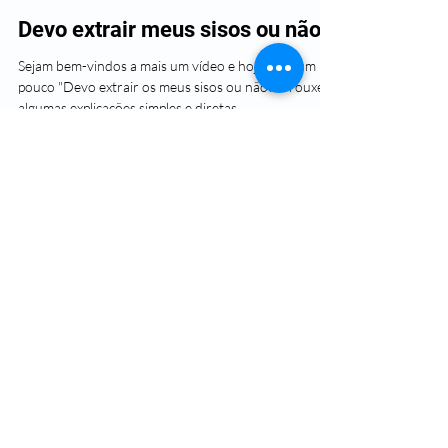
Devo extrair meus sisos ou não!?
Sejam bem-vindos a mais um vídeo e hoje direi um
pouco "Devo extrair os meus sisos ou não?". Trouxe
algumas explicações simples e diretas...
Load video
Raphael Marcio
11 de mai. de 2021
1 min de leitura